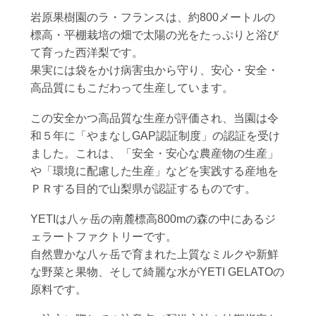
岩原果樹園のラ・フランスは、約800メートルの
標高・平棚栽培の畑で太陽の光をたっぷりと浴び
て育った西洋梨です。
果実には袋をかけ病害虫から守り、安心・安全・
高品質にもこだわって生産しています。
この安全かつ高品質な生産が評価され、当園は令
和５年に「やまなしGAP認証制度」の認証を受け
ました。これは、「安全・安心な農産物の生産」
や「環境に配慮した生産」などを実践する産地を
ＰＲする目的で山梨県が認証するものです。
YETIは八ヶ岳の南麓標高800mの森の中にあるジ
ェラートファクトリーです。
自然豊かな八ヶ岳で育まれた上質なミルクや新鮮
な野菜と果物、そして綺麗な水がYETI GELATOの
原料です。