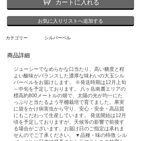
カートに入れる
お気に入りリストへ追加する
カテゴリー
シルバーベル
商品詳細
ジューシーでなめらかな口当たり、高い糖度と程
よい酸味がバランスした濃厚な味わいの大玉シル
バーベルをお届けします。 ※発送時期は12月上旬
～中旬を予定しております。 八ヶ岳南麓エリアの
標高約800メートルの畑で、太陽の光が均一にた
っぷりと当たるよう平棚栽培で育てました。果実
に袋をかけ病害虫から守り、安心・安全・高品質
にもこだわって生産しています。 発送開始は12月
頃を予定しておりますが、天候等の影響で前後す
る場合がございます。お届け日のご指定は承れま
せんのでご了承ください。 ▼品種・味の特徴 シル