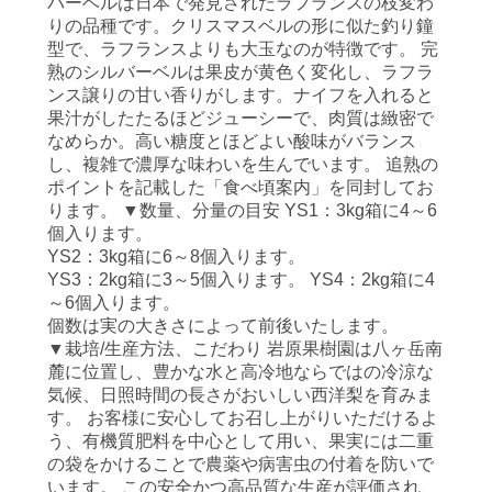
バーベルは日本で発見されたラフランスの枝変わ
りの品種です。クリスマスベルの形に似た釣り鐘
型で、ラフランスよりも大玉なのが特徴です。 完
熟のシルバーベルは果皮が黄色く変化し、ラフラ
ンス譲りの甘い香りがします。ナイフを入れると
果汁がしたたるほどジューシーで、肉質は緻密で
なめらか。高い糖度とほどよい酸味がバランス
し、複雑で濃厚な味わいを生んでいます。 追熟の
ポイントを記載した「食べ頃案内」を同封してお
ります。 ▼数量、分量の目安 YS1：3kg箱に
4～6
個
入ります。
YS2：3kg箱に6
～8個
入ります。
YS3：2kg箱に3
～5個
入ります。
YS4：2kg箱に
4
～6個
入ります。
個数は実の大きさによって前後いたします。
▼栽培/生産方法、こだわり 岩原果樹園は八ヶ岳南
麓に位置し、豊かな水と高冷地ならではの冷涼な
気候、日照時間の長さがおいしい西洋梨を育みま
す。 お客様に安心してお召し上がりいただけるよ
う、有機質肥料を中心として用い、果実には二重
の袋をかけることで農薬や病害虫の付着を防いで
います。 この安全かつ高品質な生産が評価され、