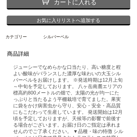
カートに入れる
お気に入りリストへ追加する
カテゴリー
シルバーベル
商品詳細
ジューシーでなめらかな口当たり、高い糖度と程
よい酸味がバランスした濃厚な味わいの大玉シル
バーベルをお届けします。 ※発送時期は12月上旬
～中旬を予定しております。 八ヶ岳南麓エリアの
標高約800メートルの畑で、太陽の光が均一にた
っぷりと当たるよう平棚栽培で育てました。果実
に袋をかけ病害虫から守り、安心・安全・高品質
にもこだわって生産しています。 発送開始は12月
頃を予定しておりますが、天候等の影響で前後す
る場合がございます。お届け日のご指定は承れま
せんのでご了承ください。 ▼品種・味の特徴 シル