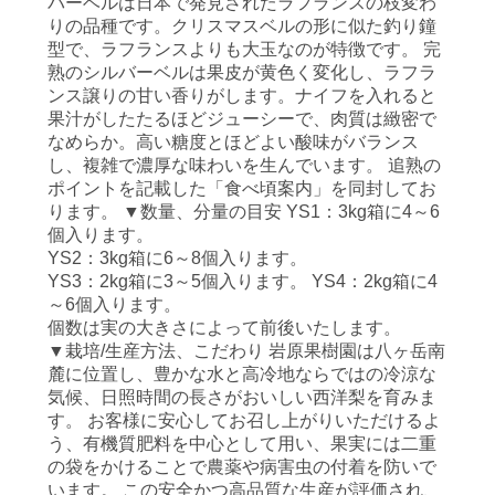
バーベルは日本で発見されたラフランスの枝変わ
りの品種です。クリスマスベルの形に似た釣り鐘
型で、ラフランスよりも大玉なのが特徴です。 完
熟のシルバーベルは果皮が黄色く変化し、ラフラ
ンス譲りの甘い香りがします。ナイフを入れると
果汁がしたたるほどジューシーで、肉質は緻密で
なめらか。高い糖度とほどよい酸味がバランス
し、複雑で濃厚な味わいを生んでいます。 追熟の
ポイントを記載した「食べ頃案内」を同封してお
ります。 ▼数量、分量の目安 YS1：3kg箱に
4～6
個
入ります。
YS2：3kg箱に6
～8個
入ります。
YS3：2kg箱に3
～5個
入ります。
YS4：2kg箱に
4
～6個
入ります。
個数は実の大きさによって前後いたします。
▼栽培/生産方法、こだわり 岩原果樹園は八ヶ岳南
麓に位置し、豊かな水と高冷地ならではの冷涼な
気候、日照時間の長さがおいしい西洋梨を育みま
す。 お客様に安心してお召し上がりいただけるよ
う、有機質肥料を中心として用い、果実には二重
の袋をかけることで農薬や病害虫の付着を防いで
います。 この安全かつ高品質な生産が評価され、