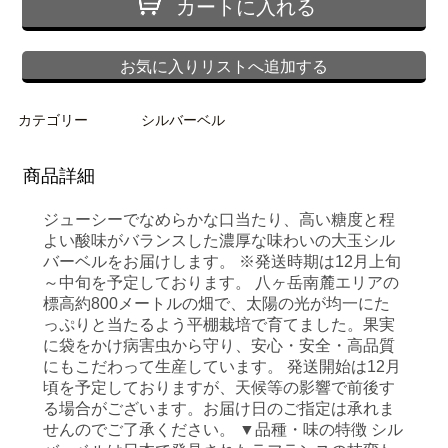
カートに入れる
お気に入りリストへ追加する
カテゴリー
シルバーベル
商品詳細
ジューシーでなめらかな口当たり、高い糖度と程
よい酸味がバランスした濃厚な味わいの大玉シル
バーベルをお届けします。 ※発送時期は12月上旬
～中旬を予定しております。 八ヶ岳南麓エリアの
標高約800メートルの畑で、太陽の光が均一にた
っぷりと当たるよう平棚栽培で育てました。果実
に袋をかけ病害虫から守り、安心・安全・高品質
にもこだわって生産しています。 発送開始は12月
頃を予定しておりますが、天候等の影響で前後す
る場合がございます。お届け日のご指定は承れま
せんのでご了承ください。 ▼品種・味の特徴 シル