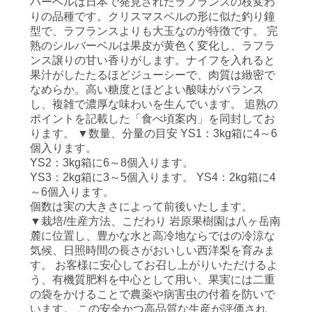
バーベルは日本で発見されたラフランスの枝変わ
りの品種です。クリスマスベルの形に似た釣り鐘
型で、ラフランスよりも大玉なのが特徴です。 完
熟のシルバーベルは果皮が黄色く変化し、ラフラ
ンス譲りの甘い香りがします。ナイフを入れると
果汁がしたたるほどジューシーで、肉質は緻密で
なめらか。高い糖度とほどよい酸味がバランス
し、複雑で濃厚な味わいを生んでいます。 追熟の
ポイントを記載した「食べ頃案内」を同封してお
ります。 ▼数量、分量の目安 YS1：3kg箱に
4～6
個
入ります。
YS2：3kg箱に6
～8個
入ります。
YS3：2kg箱に3
～5個
入ります。
YS4：2kg箱に
4
～6個
入ります。
個数は実の大きさによって前後いたします。
▼栽培/生産方法、こだわり 岩原果樹園は八ヶ岳南
麓に位置し、豊かな水と高冷地ならではの冷涼な
気候、日照時間の長さがおいしい西洋梨を育みま
す。 お客様に安心してお召し上がりいただけるよ
う、有機質肥料を中心として用い、果実には二重
の袋をかけることで農薬や病害虫の付着を防いで
います。 この安全かつ高品質な生産が評価され、